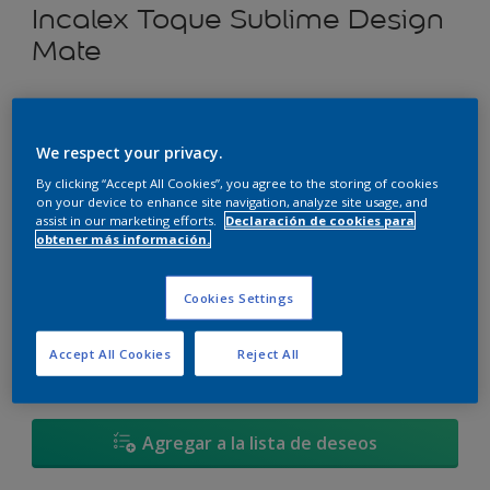
Incalex Toque Sublime Design
Mate
Paredes perfectas.
We respect your privacy.
Seleccionar un color
By clicking “Accept All Cookies”, you agree to the storing of cookies
on your device to enhance site navigation, analyze site usage, and
assist in our marketing efforts.
Declaración de cookies para
obtener más información.
900 ML
Cookies Settings
900 ML
Cantidad
Calculadora de pintura
1 L
Accept All Cookies
Reject All
Calcular
3,6 L
4 L
Agregar a la lista de deseos
17,4 L