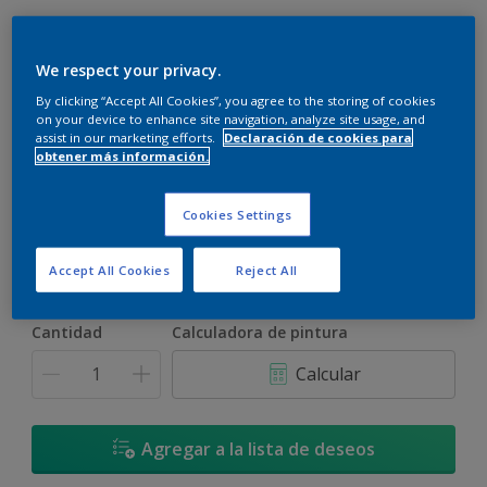
We respect your privacy.
By clicking “Accept All Cookies”, you agree to the storing of cookies
on your device to enhance site navigation, analyze site usage, and
assist in our marketing efforts.
Declaración de cookies para
Chocolate Claro - 90YR 16/129
obtener más información.
Cambiar de color
Cookies Settings
Tamaño
900 ML
3,6 L
17,4 L
Accept All Cookies
Reject All
Cantidad
Calculadora de pintura
Calcular
Agregar a la lista de deseos