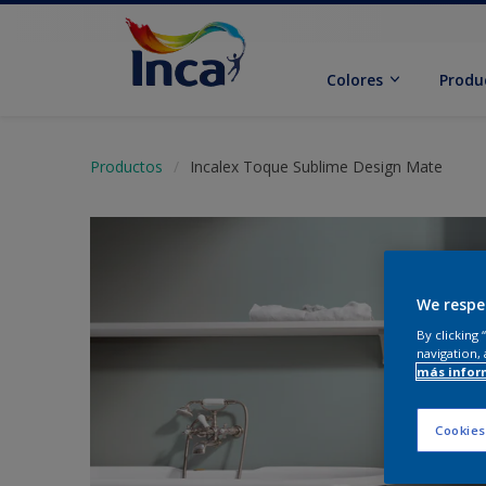
Colores
Produ
Productos
Incalex Toque Sublime Design Mate
We respe
By clicking
navigation, 
más infor
Cookies