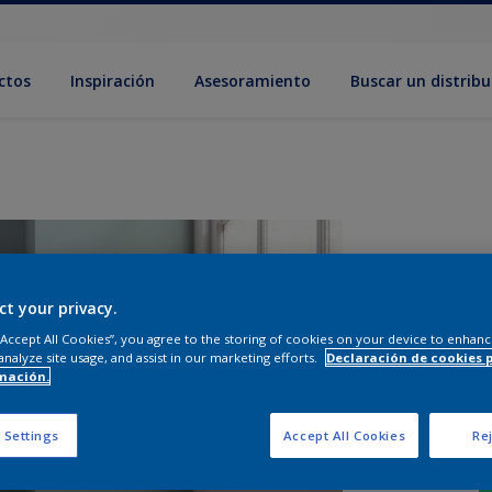
ctos
Inspiración
Asesoramiento
Buscar un distribu
ct your privacy.
 “Accept All Cookies”, you agree to the storing of cookies on your device to enhanc
analyze site usage, and assist in our marketing efforts.
Declaración de cookies 
mación.
 Settings
Accept All Cookies
Rej
T