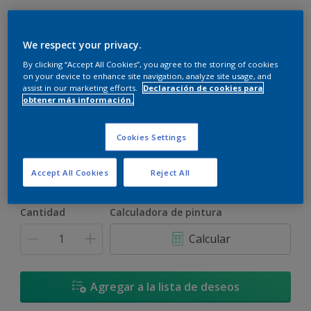
We respect your privacy.
By clicking “Accept All Cookies”, you agree to the storing of cookies
on your device to enhance site navigation, analyze site usage, and
assist in our marketing efforts.
Declaración de cookies para
Yacimiento de Oro - 20YY 46/425
obtener más información.
Cambiar de color
Cookies Settings
Tamaño
900 ML
3,6 L
17,4 L
Accept All Cookies
Reject All
Cantidad
Calculadora de pintura
Calcular
Agregar a la lista de deseos