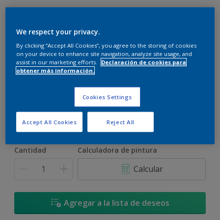
We respect your privacy.
By clicking “Accept All Cookies”, you agree to the storing of cookies
on your device to enhance site navigation, analyze site usage, and
assist in our marketing efforts.
Declaración de cookies para
Calma Natural - 10YY 44/215
obtener más información.
Cambiar de color
Cookies Settings
Tamaño
900 ML
3,6 L
17,4 L
Accept All Cookies
Reject All
Cantidad
Calculadora de pintura
Calcular
Agregar a la lista de deseos