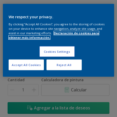
We respect your privacy.
By clicking “Accept All Cookies”, you agree to the storing of cookies
on your device to enhance site navigation, analyze site usage, and
assist in our marketing efforts.
Declaración de cookies para
Lago Brumoso - 10RB 53/115
obtener más información.
Cambiar de color
Cookies Settings
Tamaño
900 ML
3,6 L
17,4 L
Accept All Cookies
Reject All
Cantidad
Calculadora de pintura
Calcular
Agregar a la lista de deseos