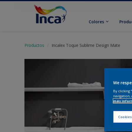
Colores
Produ
Productos
Incalex Toque Sublime Design Mate
We respe
By clicking
navigation, 
más infor
Cookies