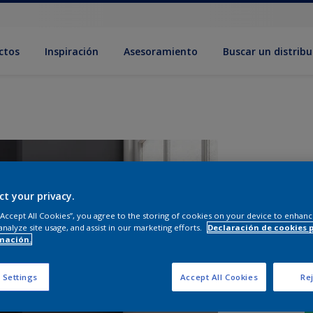
ctos
Inspiración
Asesoramiento
Buscar un distribu
ct your privacy.
 “Accept All Cookies”, you agree to the storing of cookies on your device to enhanc
analyze site usage, and assist in our marketing efforts.
Declaración de cookies 
mación.
 Settings
Accept All Cookies
Rej
T