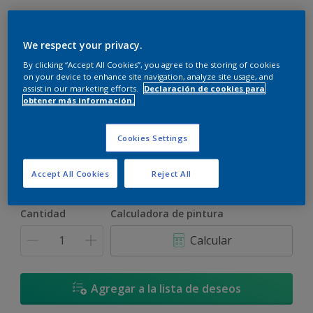
We respect your privacy.
By clicking “Accept All Cookies”, you agree to the storing of cookies
on your device to enhance site navigation, analyze site usage, and
assist in our marketing efforts.
Declaración de cookies para
Verde Trébol - 07GG 08/244
obtener más información.
Cambiar de color
Cookies Settings
Tamaño
900 ML
3,6 L
17,4 L
Accept All Cookies
Reject All
Cantidad
Calculadora de pintura
Calcular
Agregar a la lista de deseos