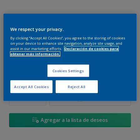
We respect your privacy.
Mar Cósmico
By clicking “Accept All Cookies”, you agree to the storing of cookies
Cambiar de color
on your device to enhance site navigation, analyze site usage, and
assist in our marketing efforts.
Declaración de cookies para
obtener más información.
Tamaño
900 ML
3,6 L
17,4 L
Cookies Settings
Cantidad
Calculadora de pintura
Accept All Cookies
Reject All
Calcular
Agregar a la lista de deseos