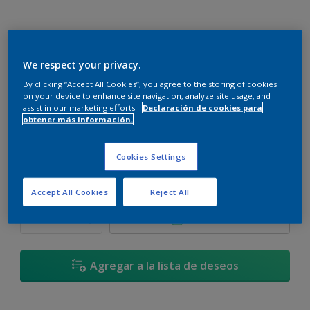
We respect your privacy.
Lila Suave
By clicking “Accept All Cookies”, you agree to the storing of cookies
Cambiar de color
on your device to enhance site navigation, analyze site usage, and
assist in our marketing efforts.
Declaración de cookies para
obtener más información.
Tamaño
900 ML
3,6 L
17,4 L
Cookies Settings
Cantidad
Calculadora de pintura
Accept All Cookies
Reject All
Calcular
Agregar a la lista de deseos