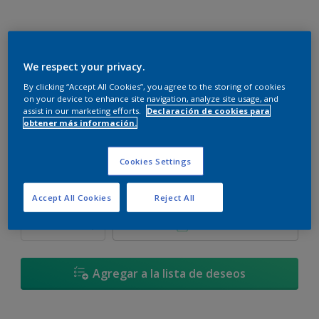
We respect your privacy.
Verde Galés - 90GY 73/059
By clicking “Accept All Cookies”, you agree to the storing of cookies
Cambiar de color
on your device to enhance site navigation, analyze site usage, and
assist in our marketing efforts.
Declaración de cookies para
obtener más información.
Tamaño
900 ML
3,6 L
17,4 L
Cookies Settings
Cantidad
Calculadora de pintura
Accept All Cookies
Reject All
Calcular
Agregar a la lista de deseos