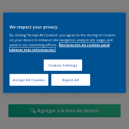
We respect your privacy.
Rulo de Chocolate - 82RR 18/114
By clicking “Accept All Cookies”, you agree to the storing of cookies
Cambiar de color
on your device to enhance site navigation, analyze site usage, and
assist in our marketing efforts.
Declaración de cookies para
obtener más información.
Tamaño
900 ML
3,6 L
17,4 L
Cookies Settings
Cantidad
Calculadora de pintura
Accept All Cookies
Reject All
Calcular
Agregar a la lista de deseos