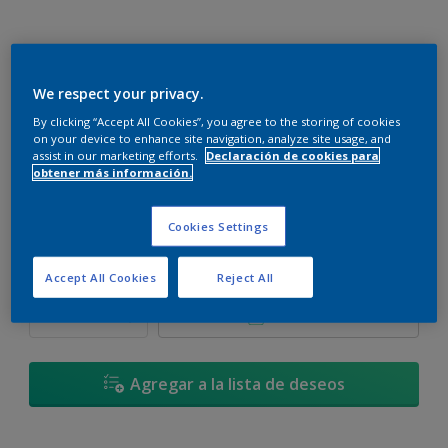
We respect your privacy.
Cielo Tempestuoso - 50GG 15/099
By clicking “Accept All Cookies”, you agree to the storing of cookies
Cambiar de color
on your device to enhance site navigation, analyze site usage, and
assist in our marketing efforts.
Declaración de cookies para
obtener más información.
Tamaño
900 ML
3,6 L
17,4 L
Cookies Settings
Cantidad
Calculadora de pintura
Accept All Cookies
Reject All
Calcular
Agregar a la lista de deseos