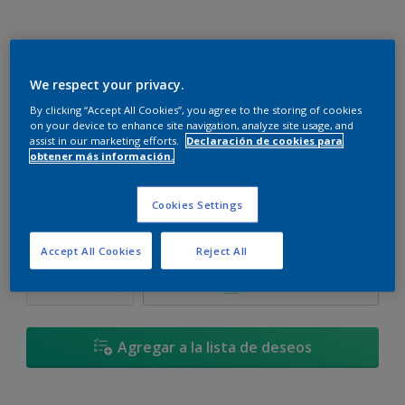
We respect your privacy.
Lavanda Crepúsculo - 38BB 69/096
By clicking “Accept All Cookies”, you agree to the storing of cookies
Cambiar de color
on your device to enhance site navigation, analyze site usage, and
assist in our marketing efforts.
Declaración de cookies para
obtener más información.
Tamaño
900 ML
3,6 L
17,4 L
Cookies Settings
Cantidad
Calculadora de pintura
Accept All Cookies
Reject All
Calcular
Agregar a la lista de deseos