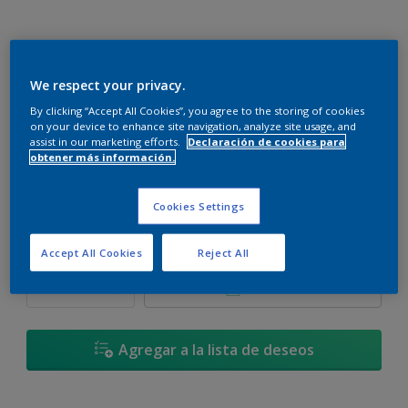
We respect your privacy.
Virtuoso - 30BB 47/179
By clicking “Accept All Cookies”, you agree to the storing of cookies
Cambiar de color
on your device to enhance site navigation, analyze site usage, and
assist in our marketing efforts.
Declaración de cookies para
obtener más información.
Tamaño
900 ML
3,6 L
17,4 L
Cookies Settings
Cantidad
Calculadora de pintura
Accept All Cookies
Reject All
Calcular
Agregar a la lista de deseos