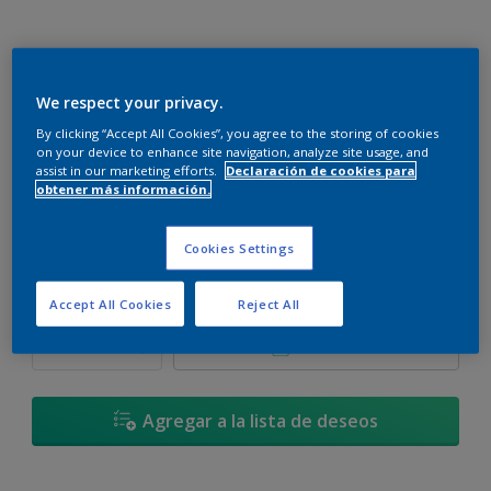
We respect your privacy.
Fruto del Bosque Azul - 11BB 35/316
By clicking “Accept All Cookies”, you agree to the storing of cookies
Cambiar de color
on your device to enhance site navigation, analyze site usage, and
assist in our marketing efforts.
Declaración de cookies para
obtener más información.
Tamaño
900 ML
3,6 L
17,4 L
Cookies Settings
Cantidad
Calculadora de pintura
Accept All Cookies
Reject All
Calcular
Agregar a la lista de deseos