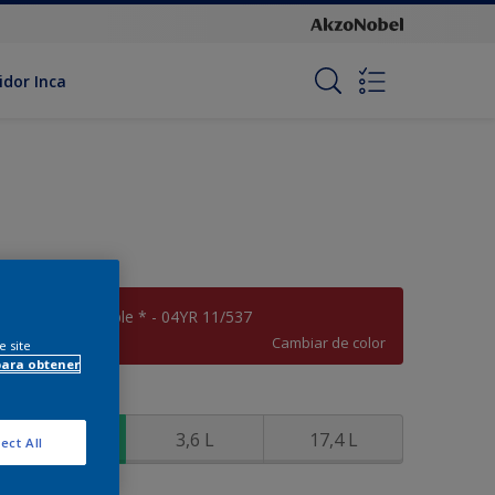
idor Inca
Oriental Increíble * - 04YR 11/537
Cambiar de color
e site
para obtener
amaño
900 ML
3,6 L
17,4 L
ect All