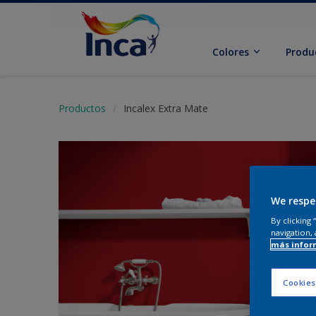
Colores
Produ
Productos
Incalex Extra Mate
We respe
By clicking
navigation, 
más infor
Cookies