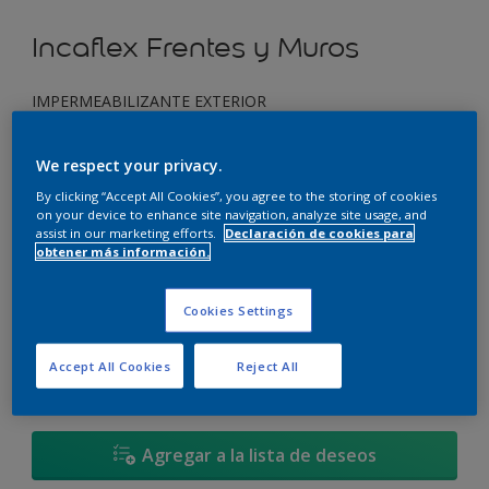
Incaflex Frentes y Muros
IMPERMEABILIZANTE EXTERIOR
Día de Lluvia - 50BG 38/011
We respect your privacy.
Cambiar de color
By clicking “Accept All Cookies”, you agree to the storing of cookies
on your device to enhance site navigation, analyze site usage, and
assist in our marketing efforts.
Declaración de cookies para
Tamaño
obtener más información.
3,6 L
17,4 L
Cookies Settings
Cantidad
Calculadora de pintura
Accept All Cookies
Reject All
Calcular
Agregar a la lista de deseos