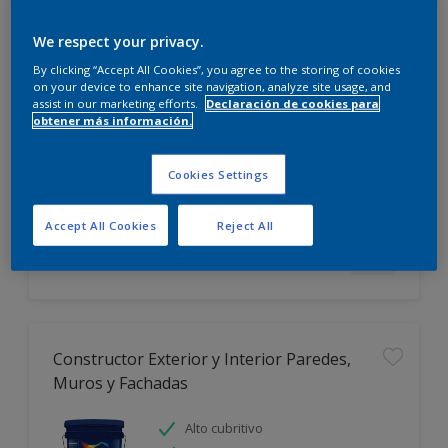
We respect your privacy.
Incalex Toque Sublime Design Mate
By clicking “Accept All Cookies”, you agree to the storing of cookies
on your device to enhance site navigation, analyze site usage, and
Excelente terminación
assist in our marketing efforts.
Declaración de cookies para
Alto cubritivo
obtener más información.
Lavable
Cookies Settings
Sólo disponible en tienda
Accept All Cookies
Reject All
Constructor Exterior y Interior Paredes,
Muros y Fachadas
Alto cubritivo