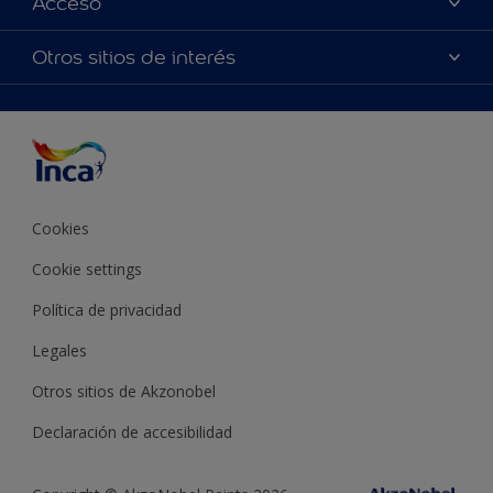
Acceso
Encontrá un distribuidor Inca
Productos
Mapa del sitio
Accesibilidad
Otros sitios de interés
Inspiración
Términos y Condiciones de Venta
Precisión del color
Asesoramiento
Línea Industrial
Color del año Inca
Cookies
Cookie settings
Política de privacidad
Legales
Otros sitios de Akzonobel
Declaración de accesibilidad