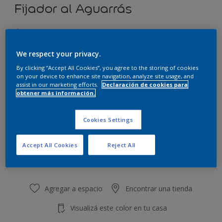
Fijador al Aguarrás
Óptimo poder de fijado.
Tamaño
We respect your privacy.
4 L
20 L
By clicking “Accept All Cookies”, you agree to the storing of cookies
on your device to enhance site navigation, analyze site usage, and
assist in our marketing efforts.
Declaración de cookies para
obtener más información.
Cantidad
Calculadora de pintura
Calcular
Cookies Settings
Accept All Cookies
Reject All
Agregar a la lista de deseos
Agregar a espacio
Encontrar una tienda
Visualizá este color en tu casa