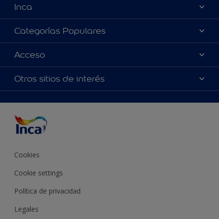
Inca
Acerca de Inca
Categorías Populares
Contactanos
Colores
Acceso
Encontrá un distribuidor Inca
Productos
Mapa del sitio
Accesibilidad
Otros sitios de interés
Inspiración
Términos y Condiciones de Venta
Precisión del color
Asesoramiento
Línea Industrial
Color del año Inca
Cookies
Cookie settings
Política de privacidad
Legales