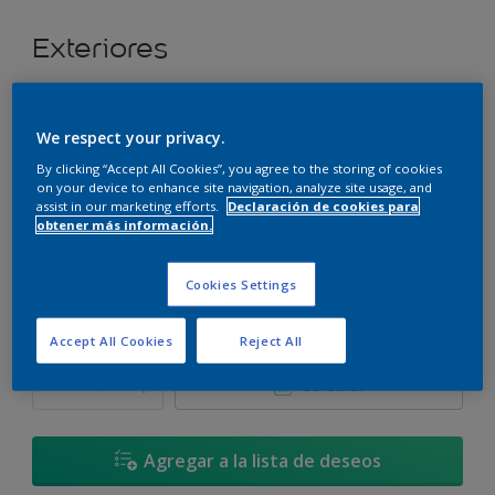
Exteriores
Super cubritivo.
We respect your privacy.
Cappuccino
By clicking “Accept All Cookies”, you agree to the storing of cookies
Cambiar de color
on your device to enhance site navigation, analyze site usage, and
assist in our marketing efforts.
Declaración de cookies para
obtener más información.
Tamaño
3,6 L
17,4 L
Cookies Settings
Cantidad
Calculadora de pintura
Accept All Cookies
Reject All
Calcular
Agregar a la lista de deseos