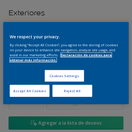
Exteriores
Super cubritivo.
We respect your privacy.
Pino Inglés - 90YY 19/075
By clicking “Accept All Cookies”, you agree to the storing of cookies
Cambiar de color
on your device to enhance site navigation, analyze site usage, and
assist in our marketing efforts.
Declaración de cookies para
obtener más información.
Tamaño
3,6 L
17,4 L
Cookies Settings
Cantidad
Calculadora de pintura
Accept All Cookies
Reject All
Calcular
Agregar a la lista de deseos