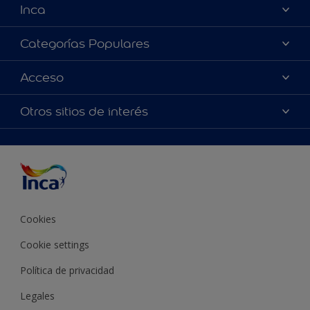
Inca
Acerca de Inca
Categorías Populares
Contactanos
Colores
Acceso
Encontrá un distribuidor Inca
Productos
Mapa del sitio
Accesibilidad
Otros sitios de interés
Inspiración
Términos y Condiciones de Venta
Precisión del color
Asesoramiento
Línea Industrial
Color del año Inca
Cookies
Cookie settings
Política de privacidad
Legales