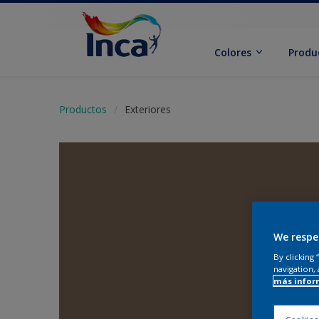
Colores
Produ
Productos
Exteriores
We respe
By clicking
navigation, 
más infor