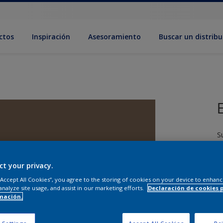
ctos
Inspiración
Asesoramiento
Buscar un distribu
S
ct your privacy.
 “Accept All Cookies”, you agree to the storing of cookies on your device to enhanc
analyze site usage, and assist in our marketing efforts.
Declaración de cookies 
mación.
T