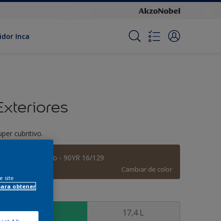
idor Inca
Exteriores
uper cubritivo.
Chocolate Claro - 90YR 16/129
Cambiar de color
e site
para obtener
amaño
3,6 L
17,4 L