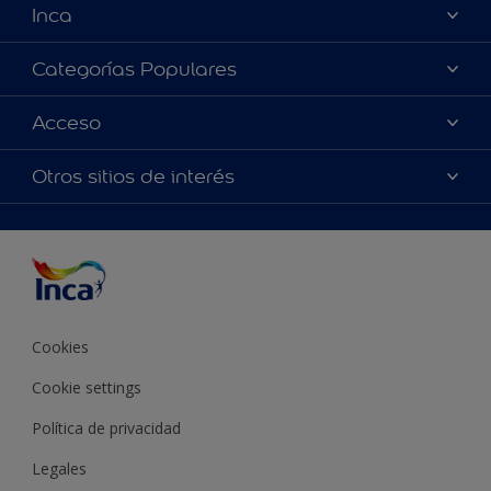
Inca
Acerca de Inca
Categorías Populares
Contactanos
Colores
Acceso
Encontrá un distribuidor Inca
Productos
Mapa del sitio
Accesibilidad
Otros sitios de interés
Inspiración
Términos y Condiciones de Venta
Precisión del color
Asesoramiento
Línea Industrial
Color del año Inca
Cookies
Cookie settings
Política de privacidad
Legales