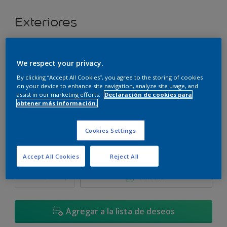
Exteriores
Super cubritivo.
We respect your privacy.
Isla de Palomas - 90RR 22/126
By clicking “Accept All Cookies”, you agree to the storing of cookies
Cambiar de color
on your device to enhance site navigation, analyze site usage, and
assist in our marketing efforts.
Declaración de cookies para
obtener más información.
Tamaño
3,6 L
17,4 L
Cookies Settings
Cantidad
Calculadora de pintura
Accept All Cookies
Reject All
Calcular
Agregar a la lista de deseos