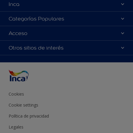
Inca
Acerca de Inca
Categorías Populares
Contactanos
Colores
Acceso
Encontrá un distribuidor Inca
Productos
Mapa del sitio
Accesibilidad
Otros sitios de interés
Inspiración
Términos y Condiciones de Venta
Precisión del color
Asesoramiento
Línea Industrial
Color del año Inca
Cookies
Cookie settings
Política de privacidad
Legales