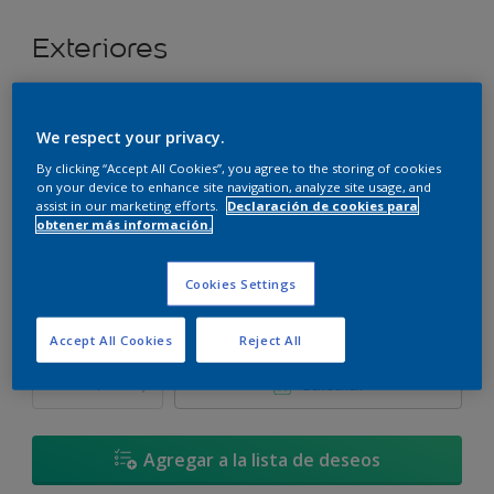
Exteriores
Super cubritivo.
We respect your privacy.
Orilla del Lago Azul - 90BG 31/124
By clicking “Accept All Cookies”, you agree to the storing of cookies
Cambiar de color
on your device to enhance site navigation, analyze site usage, and
assist in our marketing efforts.
Declaración de cookies para
obtener más información.
Tamaño
3,6 L
17,4 L
Cookies Settings
Cantidad
Calculadora de pintura
Accept All Cookies
Reject All
Calcular
Agregar a la lista de deseos