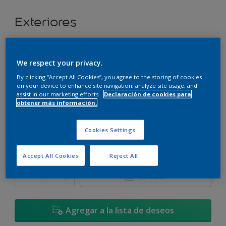
Exteriores
Super cubritivo.
We respect your privacy.
Trébol Irlandés - 70GY 11/387
By clicking “Accept All Cookies”, you agree to the storing of cookies
Cambiar de color
on your device to enhance site navigation, analyze site usage, and
assist in our marketing efforts.
Declaración de cookies para
obtener más información.
Tamaño
3,6 L
17,4 L
Cookies Settings
Cantidad
Calculadora de pintura
Accept All Cookies
Reject All
Calcular
Agregar a la lista de deseos