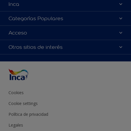
Inca
Acerca de Inca
Categorías Populares
Contactanos
Colores
Acceso
Encontrá un distribuidor Inca
Productos
Mapa del sitio
Accesibilidad
Otros sitios de interés
Inspiración
Términos y Condiciones de Venta
Precisión del color
Asesoramiento
Línea Industrial
Color del año Inca
Cookies
Cookie settings
Política de privacidad
Legales