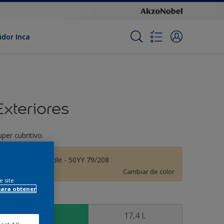
idor Inca
Exteriores
uper cubritivo.
Noche Agradable - 50YY 79/208
Cambiar de color
e site
para obtener
amaño
3,6 L
17,4 L