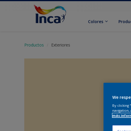
Colores
Produ
Productos
Exteriores
We respe
By clicking
navigation, 
más infor