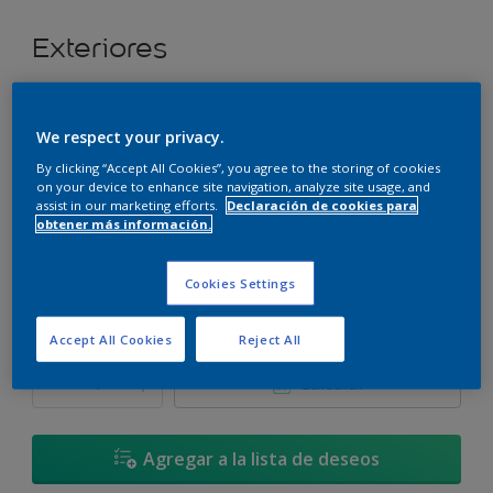
Exteriores
Super cubritivo.
We respect your privacy.
Bruma Natural - 50GY 75/122
By clicking “Accept All Cookies”, you agree to the storing of cookies
Cambiar de color
on your device to enhance site navigation, analyze site usage, and
assist in our marketing efforts.
Declaración de cookies para
obtener más información.
Tamaño
3,6 L
17,4 L
Cookies Settings
Cantidad
Calculadora de pintura
Accept All Cookies
Reject All
Calcular
Agregar a la lista de deseos