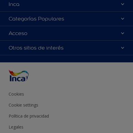
Inca
Acerca de Inca
Categorías Populares
Contactanos
Colores
Acceso
Encontrá un distribuidor Inca
Productos
Mapa del sitio
Accesibilidad
Otros sitios de interés
Inspiración
Términos y Condiciones de Venta
Precisión del color
Asesoramiento
Línea Industrial
Color del año Inca
Cookies
Cookie settings
Política de privacidad
Legales