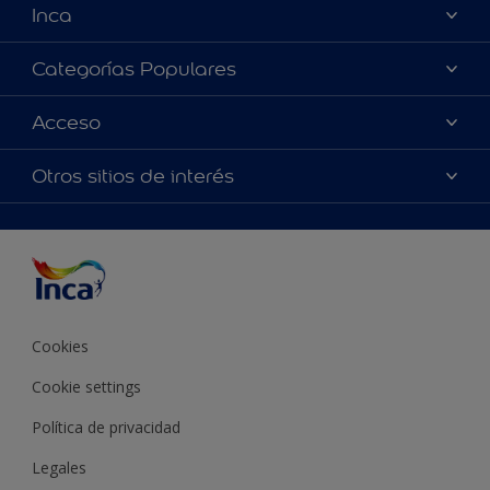
Inca
Acerca de Inca
Categorías Populares
Contactanos
Colores
Acceso
Encontrá un distribuidor Inca
Productos
Mapa del sitio
Accesibilidad
Otros sitios de interés
Inspiración
Términos y Condiciones de Venta
Precisión del color
Asesoramiento
Línea Industrial
Color del año Inca
Cookies
Cookie settings
Política de privacidad
Legales