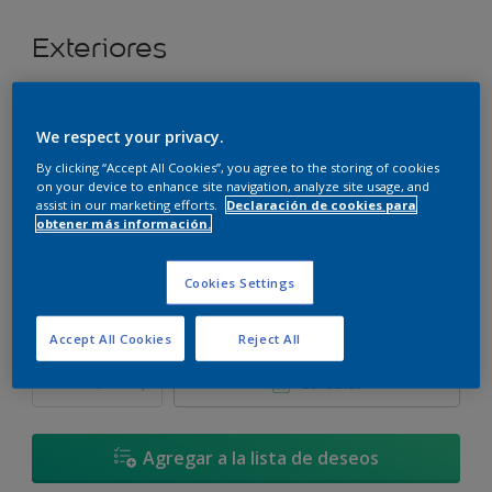
Exteriores
Super cubritivo.
We respect your privacy.
Toque de Néctar - 25YY 79/240
By clicking “Accept All Cookies”, you agree to the storing of cookies
Cambiar de color
on your device to enhance site navigation, analyze site usage, and
assist in our marketing efforts.
Declaración de cookies para
obtener más información.
Tamaño
3,6 L
17,4 L
Cookies Settings
Cantidad
Calculadora de pintura
Accept All Cookies
Reject All
Calcular
Agregar a la lista de deseos