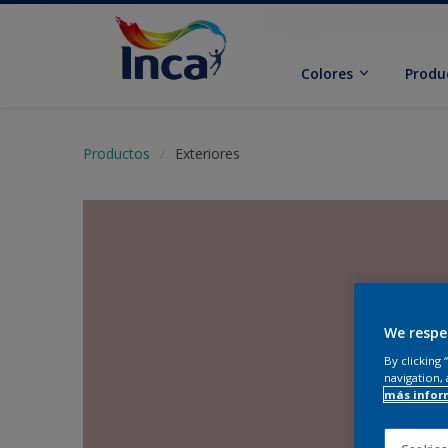
Colores
Produ
Productos
Exteriores
We respe
By clicking
navigation, 
más infor