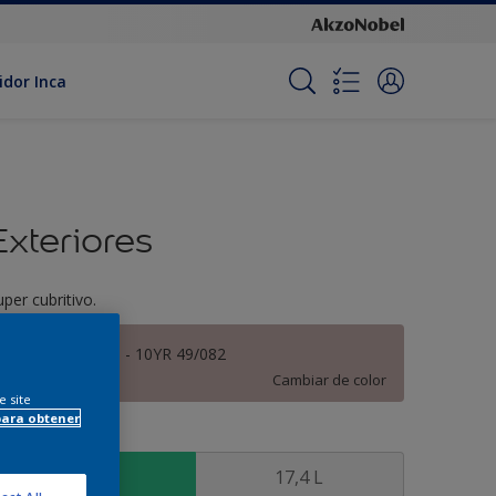
idor Inca
Exteriores
uper cubritivo.
Crema de Café - 10YR 49/082
Cambiar de color
e site
para obtener
amaño
3,6 L
17,4 L