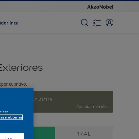
idor Inca
Exteriores
uper cubritivo.
Araucaria - 10GY 21/119
Cambiar de color
e site
para obtener
amaño
3,6 L
17,4 L