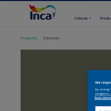
Colores
Produ
Productos
Exteriores
We respe
By clicking
navigation, 
más infor