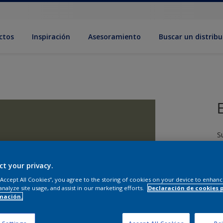
ctos
Inspiración
Asesoramiento
Buscar un distribu
S
ct your privacy.
 “Accept All Cookies”, you agree to the storing of cookies on your device to enhanc
analyze site usage, and assist in our marketing efforts.
Declaración de cookies 
mación.
T