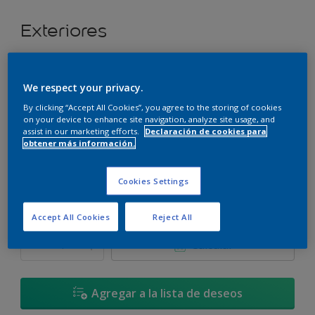
Exteriores
Super cubritivo.
We respect your privacy.
Marea Nocturna - 10BG 14/296
By clicking “Accept All Cookies”, you agree to the storing of cookies
Cambiar de color
on your device to enhance site navigation, analyze site usage, and
assist in our marketing efforts.
Declaración de cookies para
obtener más información.
Tamaño
3,6 L
17,4 L
Cookies Settings
Cantidad
Calculadora de pintura
Accept All Cookies
Reject All
Calcular
Agregar a la lista de deseos