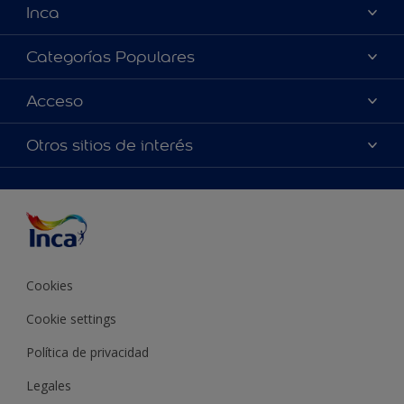
Inca
Acerca de Inca
Categorías Populares
Contactanos
Colores
Acceso
Encontrá un distribuidor Inca
Productos
Mapa del sitio
Accesibilidad
Otros sitios de interés
Inspiración
Términos y Condiciones de Venta
Precisión del color
Asesoramiento
Línea Industrial
Color del año Inca
Cookies
Cookie settings
Política de privacidad
Legales