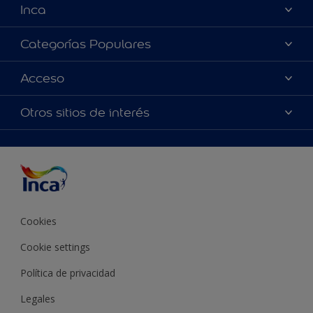
Inca
Acerca de Inca
Categorías Populares
Contactanos
Colores
Acceso
Encontrá un distribuidor Inca
Productos
Mapa del sitio
Accesibilidad
Otros sitios de interés
Inspiración
Términos y Condiciones de Venta
Precisión del color
Asesoramiento
Línea Industrial
Color del año Inca
Cookies
Cookie settings
Política de privacidad
Legales