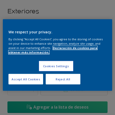
Exteriores
Super cubritivo.
We respect your privacy.
Oriental Increíble * - 04YR 11/537
By clicking “Accept All Cookies”, you agree to the storing of cookies
Cambiar de color
on your device to enhance site navigation, analyze site usage, and
assist in our marketing efforts.
Declaración de cookies para
obtener más información.
Tamaño
3,6 L
17,4 L
Cookies Settings
Cantidad
Calculadora de pintura
Accept All Cookies
Reject All
Calcular
Agregar a la lista de deseos