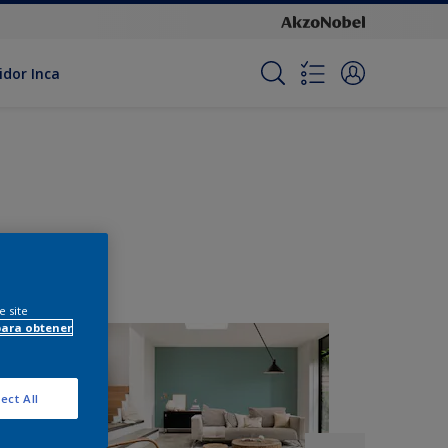
idor Inca
e site
para obtener
ect All