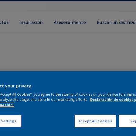
ctos
Inspiración
Asesoramiento
Buscar un distribu
ct your privacy.
 “Accept All Cookies”, you agree to the storing of cookies on your device to enhanc
analyze site usage, and assist in our marketing efforts.
Declaración de cookies 
mación.
 Settings
Accept All Cookies
Rej