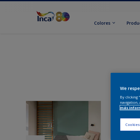
Colores
Produ
We respe
By clicking
navigation, 
más infor
Cookies