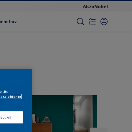
idor Inca
e site
para obtener
ect All