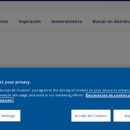
ctos
Inspiración
Asesoramiento
Buscar un distribu
ct your privacy.
 “Accept All Cookies”, you agree to the storing of cookies on your device to enhanc
analyze site usage, and assist in our marketing efforts.
Declaración de cookies 
mación.
 Settings
Accept All Cookies
Rej