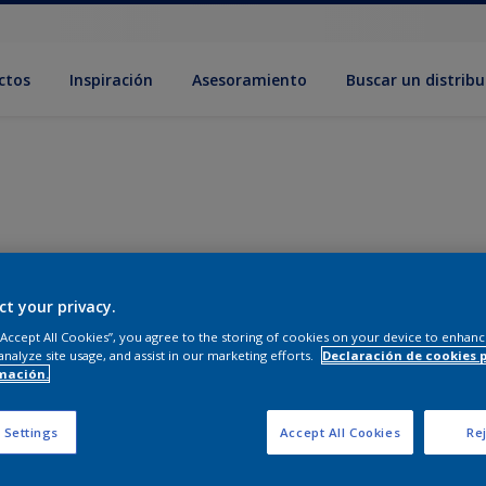
ctos
Inspiración
Asesoramiento
Buscar un distribu
ct your privacy.
 “Accept All Cookies”, you agree to the storing of cookies on your device to enhanc
analyze site usage, and assist in our marketing efforts.
Declaración de cookies 
mación.
 Settings
Accept All Cookies
Rej