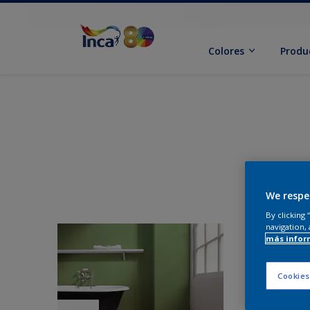
Colores
Produ
We respe
By clicking
navigation, 
más infor
Cookies