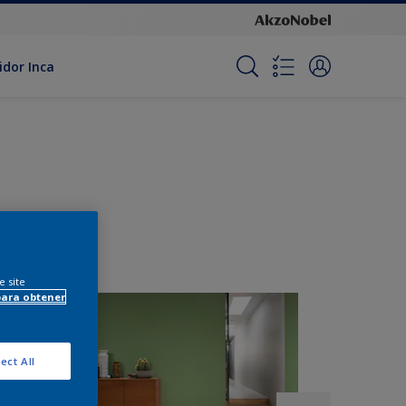
idor Inca
e site
para obtener
ect All