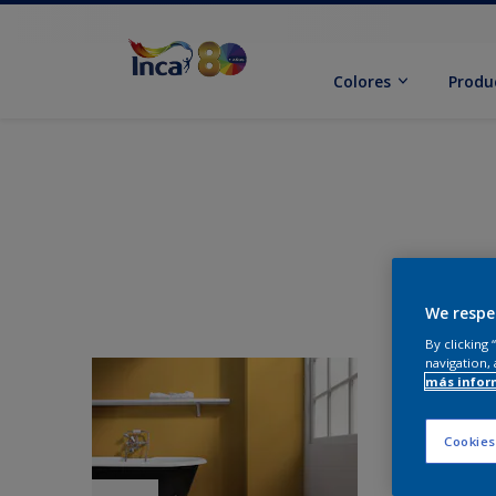
Colores
Produ
We respe
By clicking
navigation, 
más infor
Cookies