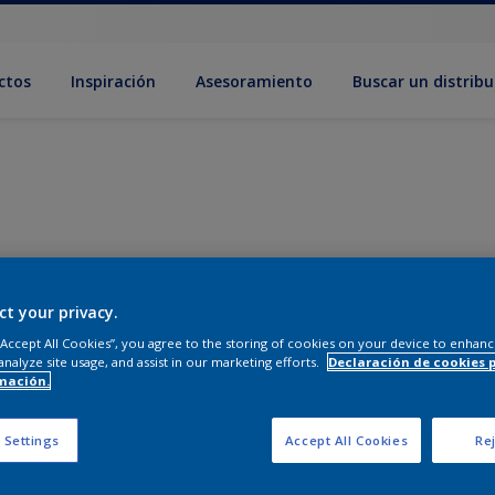
ctos
Inspiración
Asesoramiento
Buscar un distribu
ct your privacy.
 “Accept All Cookies”, you agree to the storing of cookies on your device to enhanc
analyze site usage, and assist in our marketing efforts.
Declaración de cookies 
mación.
 Settings
Accept All Cookies
Rej