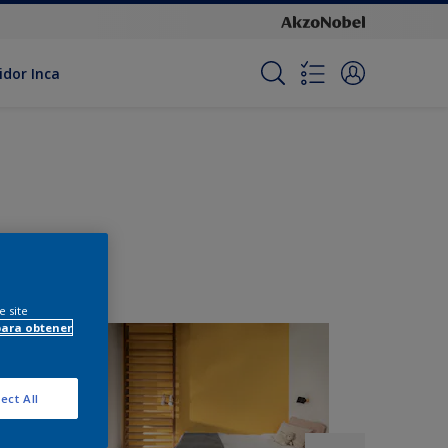
idor Inca
e site
para obtener
ect All