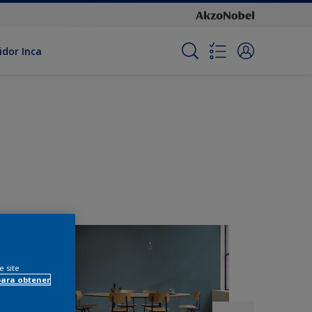
idor Inca
e site
para obtener