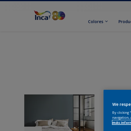
Colores
Produ
We respe
By clicking
navigation, 
más infor