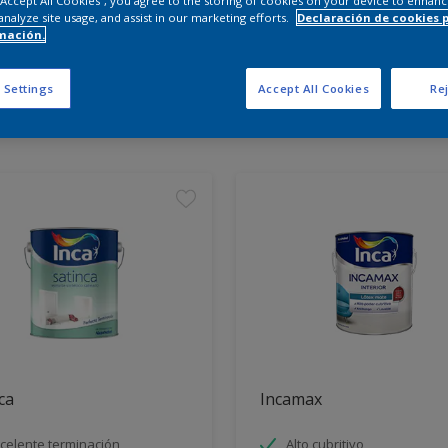
 “Accept All Cookies”, you agree to the storing of cookies on your device to enhanc
analyze site usage, and assist in our marketing efforts.
Declaración de cookies 
mación.
entra los productos para tu 
 Settings
Accept All Cookies
Rej
tos encontrados
ca
Incamax
celente terminación
Alto cubritivo