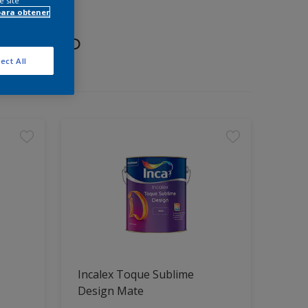
e site
para obtener
proyecto
ect All
Incalex Toque Sublime
Design Mate