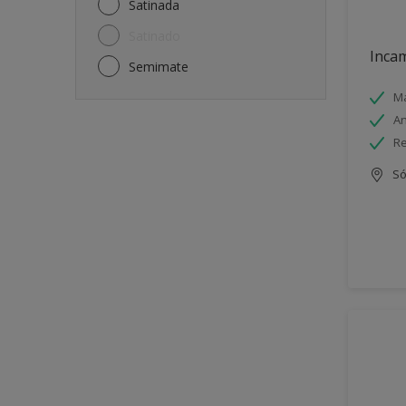
Satinada
Satinado
Incam
Semimate
Má
An
Re
Só