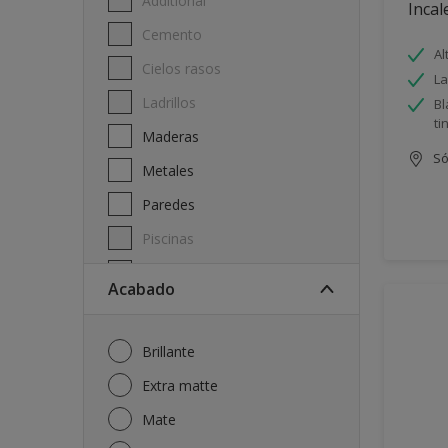
Additional
Incal
Cemento
Al
Cielos rasos
La
Ladrillos
Bl
ti
Maderas
Só
Metales
Paredes
Piscinas
Techos
Acabado
Brillante
Extra matte
Mate