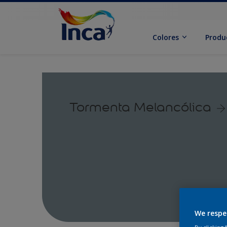
Colores
Produ
Tormenta Melancólica
We respe