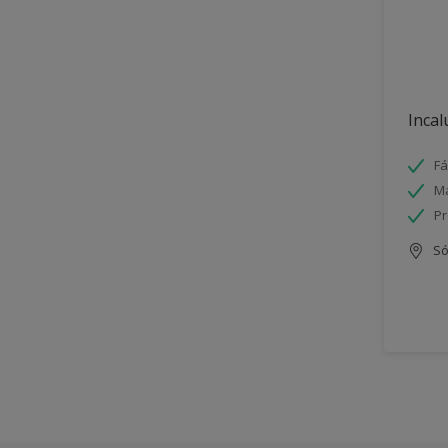
Incal
Fá
Má
Pr
Só