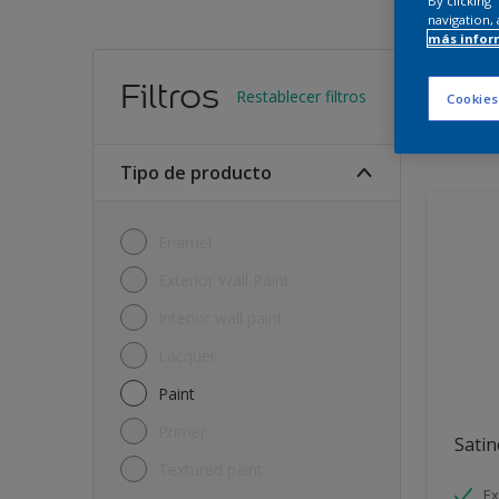
By clicking
navigation, 
más infor
Encu
Filtros
Restablecer filtros
Cookies
11
Produc
Tipo de producto
Enamel
Exterior Wall Paint
Interior wall paint
Lacquer
Paint
Primer
Satin
Textured paint
Ex