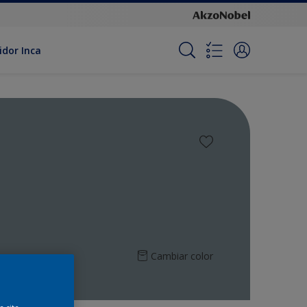
idor Inca
Cambiar color