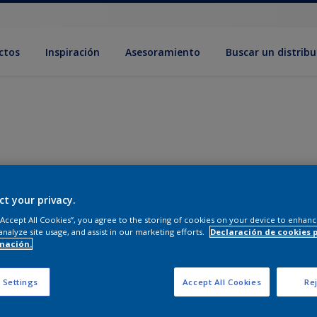
ctos
Inspiración
Asesoramiento
Buscar un distribu
ct your privacy.
 “Accept All Cookies”, you agree to the storing of cookies on your device to enhanc
analyze site usage, and assist in our marketing efforts.
Declaración de cookies 
mación.
 Settings
Accept All Cookies
Rej