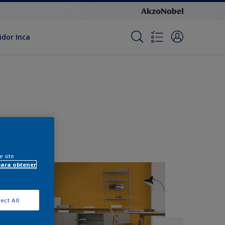
idor Inca
e site
para obtener
ect All