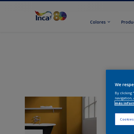
Colores
Produ
We respe
By clicking
navigation, 
más infor
Cookies