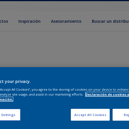
ctos
Inspiración
Asesoramiento
Buscar un distribu
ct your privacy.
 “Accept All Cookies”, you agree to the storing of cookies on your device to enhanc
analyze site usage, and assist in our marketing efforts.
Declaración de cookies 
mación.
 Settings
Accept All Cookies
Rej