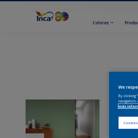
Colores
Produ
We respe
By clicking
navigation, 
más infor
Cookies