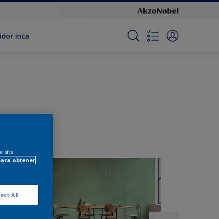
idor Inca
e site
para obtener
ect All