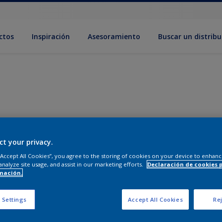
ctos
Inspiración
Asesoramiento
Buscar un distribu
ct your privacy.
 “Accept All Cookies”, you agree to the storing of cookies on your device to enhanc
analyze site usage, and assist in our marketing efforts.
Declaración de cookies 
mación.
 Settings
Accept All Cookies
Rej