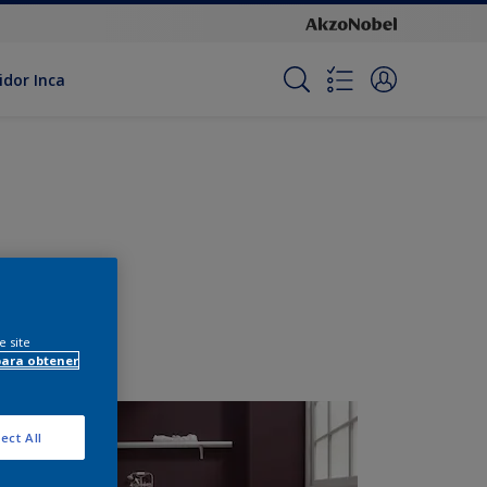
idor Inca
e site
para obtener
ect All