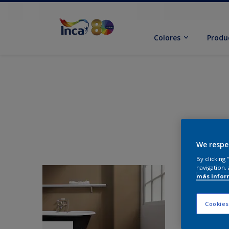
Colores
Produ
We respe
By clicking
navigation, 
más infor
Cookies