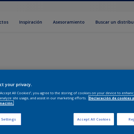
ctos
Inspiración
Asesoramiento
Buscar un distribu
ct your privacy.
 “Accept All Cookies”, you agree to the storing of cookies on your device to enhanc
analyze site usage, and assist in our marketing efforts.
Declaración de cookies 
mación.
 Settings
Accept All Cookies
Rej