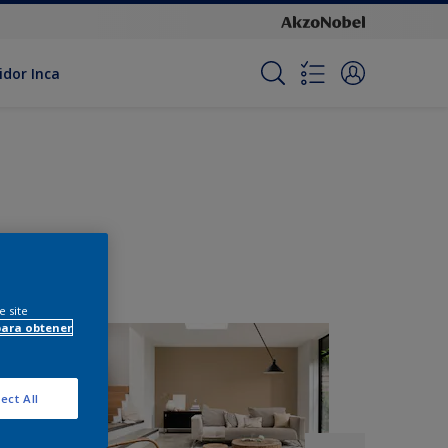
idor Inca
e site
para obtener
ect All