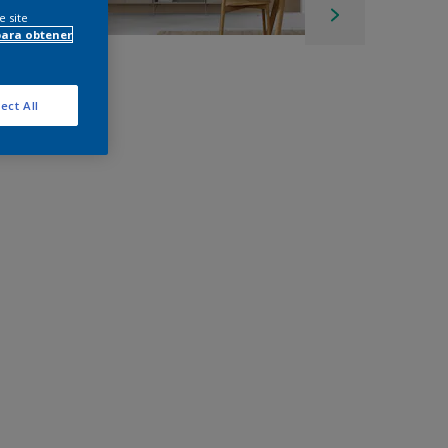
e site
para obtener
ect All