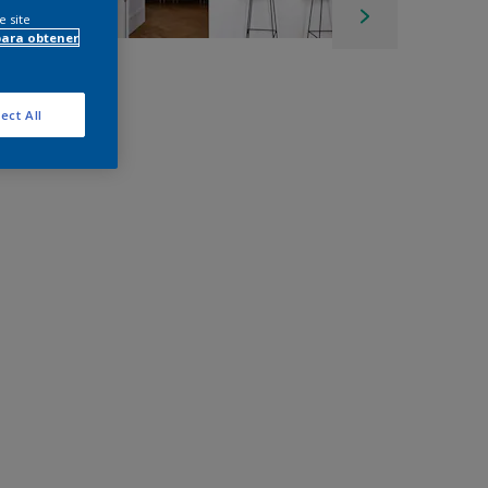
e site
para obtener
ect All