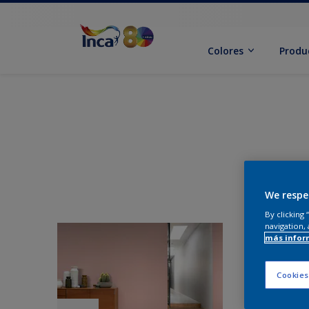
Colores
Produ
We respe
By clicking
navigation, 
más infor
Cookies