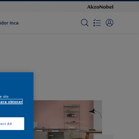
idor Inca
e site
para obtener
ect All