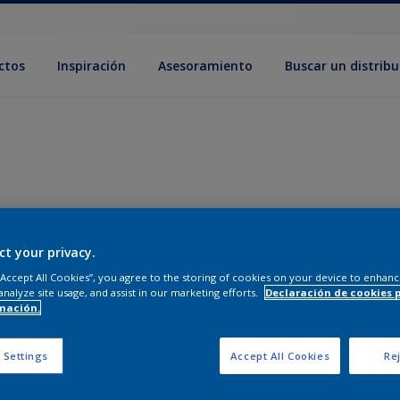
ctos
Inspiración
Asesoramiento
Buscar un distribu
ct your privacy.
 “Accept All Cookies”, you agree to the storing of cookies on your device to enhanc
analyze site usage, and assist in our marketing efforts.
Declaración de cookies 
mación.
 Settings
Accept All Cookies
Rej