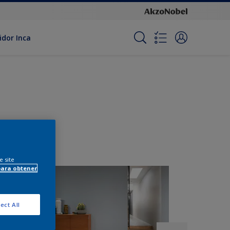
idor Inca
e site
para obtener
ect All