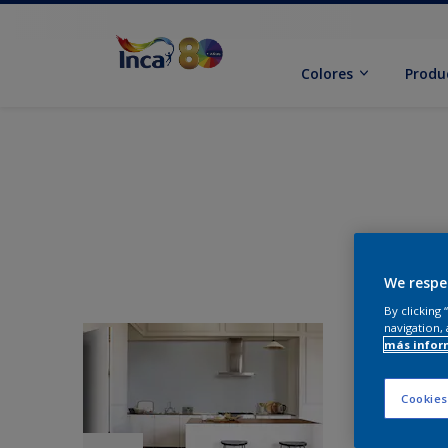
Colores
Produ
We respe
By clicking
navigation, 
más infor
Cookies