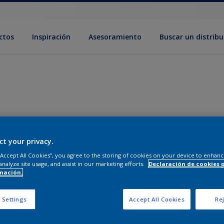
ctos
Inspiración
Asesoramiento
Buscar un distribu
ct your privacy.
 “Accept All Cookies”, you agree to the storing of cookies on your device to enhanc
analyze site usage, and assist in our marketing efforts.
Declaración de cookies 
mación.
 Settings
Accept All Cookies
Rej