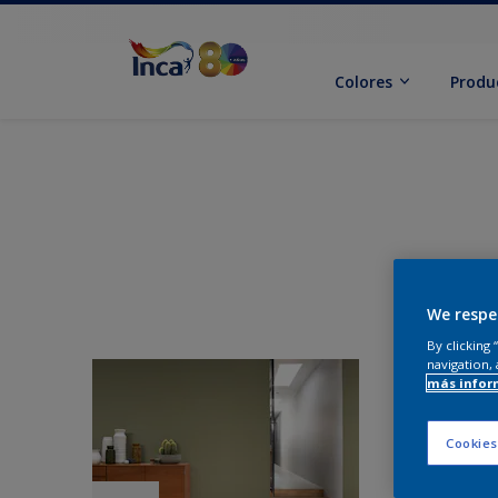
Colores
Produ
We respe
By clicking
navigation, 
más infor
Cookies