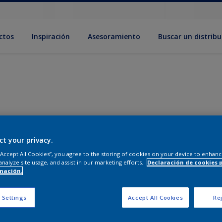
ctos
Inspiración
Asesoramiento
Buscar un distribu
ct your privacy.
 “Accept All Cookies”, you agree to the storing of cookies on your device to enhanc
analyze site usage, and assist in our marketing efforts.
Declaración de cookies 
mación.
 Settings
Accept All Cookies
Rej