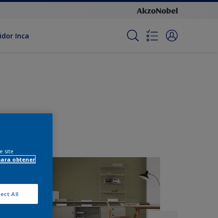
idor Inca
e site
para obtener
ect All