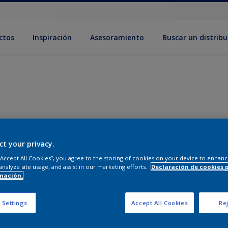
ctos
Inspiración
Asesoramiento
Buscar un distribu
ct your privacy.
 “Accept All Cookies”, you agree to the storing of cookies on your device to enhanc
analyze site usage, and assist in our marketing efforts.
Declaración de cookies 
mación.
 Settings
Accept All Cookies
Rej