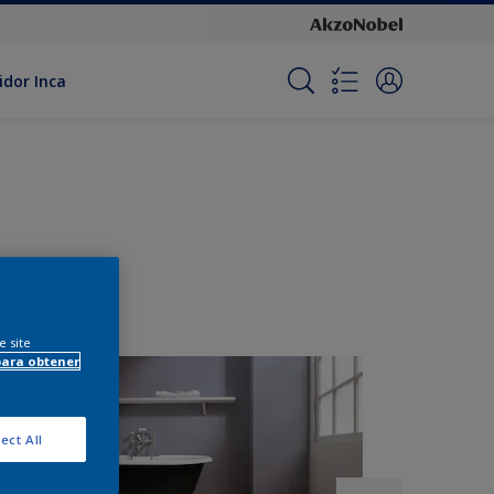
idor Inca
e site
para obtener
ect All