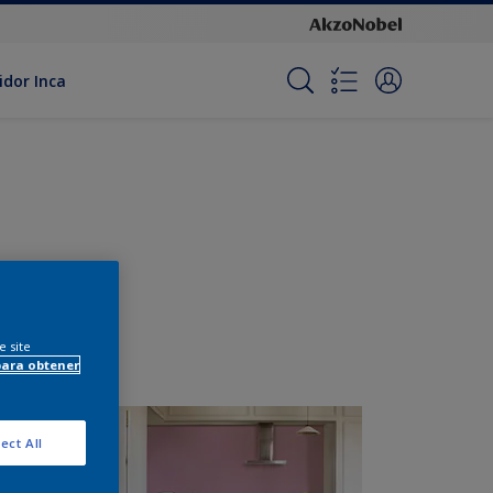
idor Inca
e site
para obtener
ect All