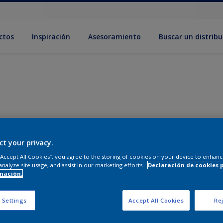
ctos
Inspiración
Asesoramiento
Buscar un distribu
ct your privacy.
 “Accept All Cookies”, you agree to the storing of cookies on your device to enhanc
analyze site usage, and assist in our marketing efforts.
Declaración de cookies 
mación.
 Settings
Accept All Cookies
Rej